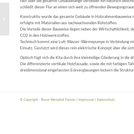
Fast über die gesamte Gebäudelänge verbindet ein natürlich belichte
schließt dieser Flur an einen sich weit zu öffnenden Bewegungsrau
Städtebaulicher Entwurf
Konstruktiv wurde das gesamte Gebäude in Holzrahmenbauweise m
Schulweg
erfolgte mit Materialien aus nachwachsenden Rohstoffen.
Die Vorteile dieser Bauweise liegen neben der Wirtschaftlichkeit,
CO2 in den Holzwerkstoffen.
Technisch kommt eine Luft-Wasser-Wärmepumpe in Verbindung mit
Einsatz. Gestützt wird dieses rein elektrische Konzept über die sic
Optisch fügt sich die Kita durch ihre kleinteilige Gliederung in die 
Die differenzierte vertikale Holzfassade, sowie die mit farbigen T
dreidimensional eingefassten Eckverglasungen lockern die Struktur
© Copyright - Bosse Westphal Partner |
Impressum
|
Datenschutz