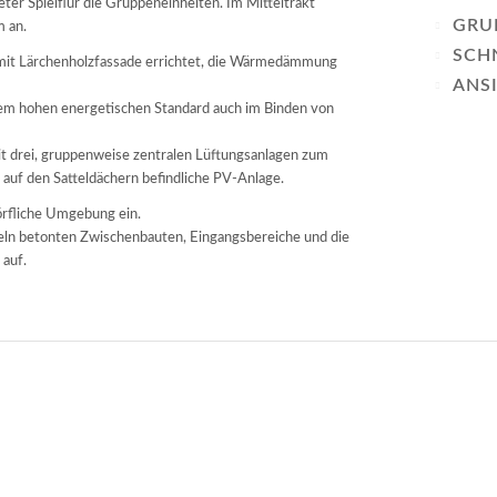
ter Spielflur die Gruppeneinheiten. Im Mitteltrakt
GRU
m an.
SCH
it Lärchenholzfassade errichtet, die Wärmedämmung
ANS
 dem hohen energetischen Standard auch im Binden von
 drei, gruppenweise zentralen Lüftungsanlagen zum
h auf den Satteldächern befindliche PV-Anlage.
dörfliche Umgebung ein.
afeln betonten Zwischenbauten, Eingangsbereiche und die
 auf.