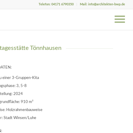
Telefon: 04171 6790350
Mail: info@architekten-bwp.de
tagesstätte Tönnhausen
DATEN:
 einer 3-Gruppen-Kita
ngsphase: 3, 5-8
stellung: 2024
grundfläche: 910 m²
se: Holzrahmenbauweise
r: Stadt Winsen/Luhe
: