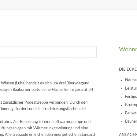
Wohnra
DIE ECK
Neubau
Winsen (Luhe) handelt es sich um drei überwiegend
Leistu
ossigen Baukörper bieten eine Fläche für insgesamt 34
Fertig
t zusätzlicher Podesttreppe verbunden. Durch den
Brutto
nnen gefördert und die Erschließungsflächen der
Bauwei
Bauher
eführt. Zur Beheizung ist eine Luftwärmepumpe und
Lüftungsanlagen mit Wärmerückgewinnung und eine
ng. Alle Gebäude erreichen den energetischen Standard
ANLAGEN