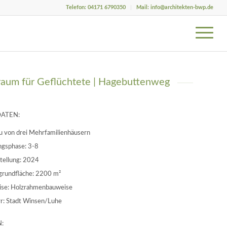
Telefon: 04171 6790350
Mail: info@architekten-bwp.de
um für Geflüchtete | Hagebuttenweg
DATEN:
 von drei Mehrfamilienhäusern
ngsphase: 3-8
stellung: 2024
grundfläche: 2200 m²
se: Holzrahmenbauweise
r: Stadt Winsen/Luhe
: